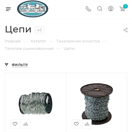
0
Цепи
45
—
—
—
Главная
Каталог
Такелажная оснастка
—
Такелаж оцинкованный
Цепи
ФИЛЬТР