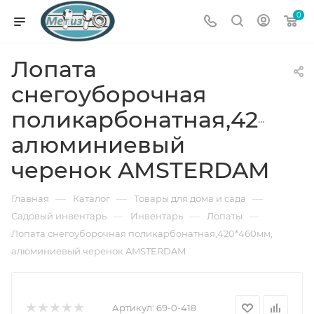
0
Лопата
снегоуборочная
поликарбонатная,420*46
алюминиевый
черенок AMSTERDAM
—
—
—
Главная
Каталог
Товары для дома и сада
—
—
—
Садовый инвентарь
Инвентарь
Лопаты
Лопата снегоуборочная поликарбонатная,420*460мм,
алюминиевый черенок AMSTERDAM
Артикул:
69-0-418